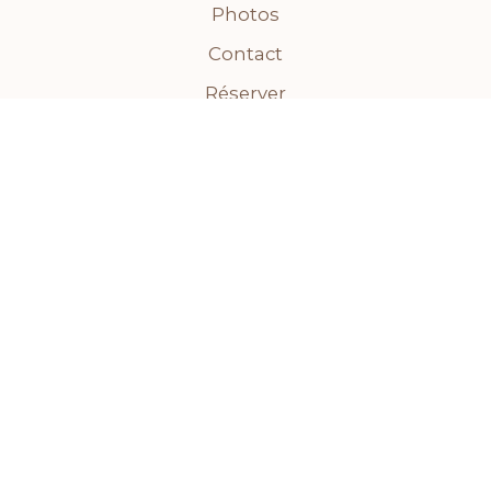
Photos
Contact
Réserver
Contact
📍 26 Av. Filion, Saint-Sauveur, QC J0R 1R0
📞
(438) 396-7267
✉️
info@esthetiquesouha.ca
📸
📘
🎵