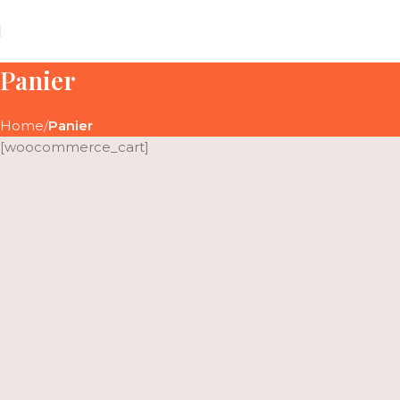
Panier
Home
Panier
[woocommerce_cart]