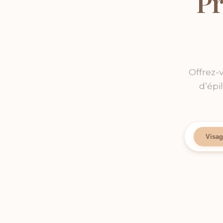
Pr
Offrez-
d’épi
Visag