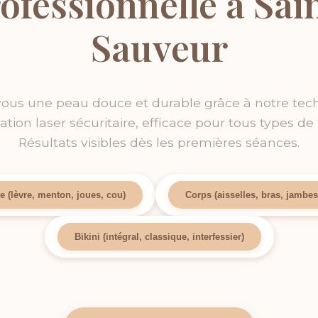
ofessionnelle à Sai
Sauveur
vous une peau douce et durable grâce à notre tec
lation laser sécuritaire, efficace pour tous types de
Résultats visibles dès les premières séances.
e (lèvre, menton, joues, cou)
Corps (aisselles, bras, jambes
Bikini (intégral, classique, interfessier)