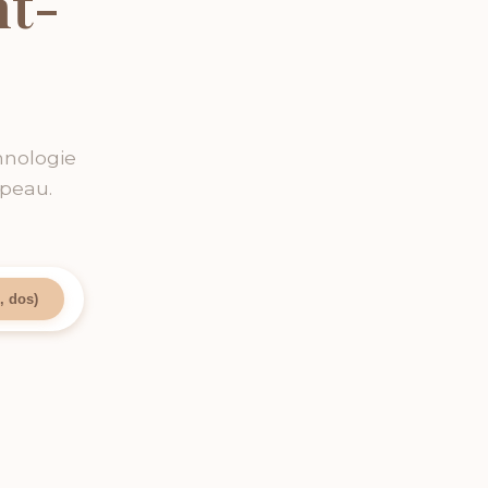
nt-
hnologie
 peau.
, dos)