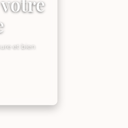
 votre
e
cure et bien