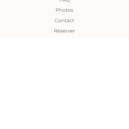
Photos
Contact
Réserver
Contact
📍 26 Av. Filion, Saint-Sauveur, QC J0R 1R0
📞
(438) 396-7267
✉️
info@esthetiquesouha.ca
📸
📘
🎵